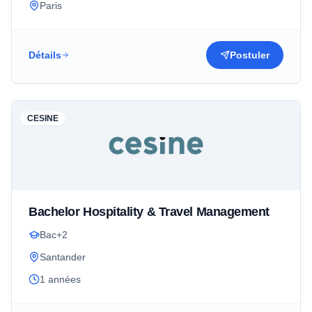
Paris
Détails
Postuler
CESINE
Bachelor Hospitality & Travel Management
Bac+2
Santander
1 années