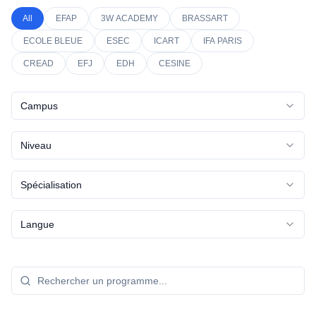
All
EFAP
3W ACADEMY
BRASSART
ECOLE BLEUE
ESEC
ICART
IFA PARIS
CREAD
EFJ
EDH
CESINE
Campus
Niveau
Spécialisation
Langue